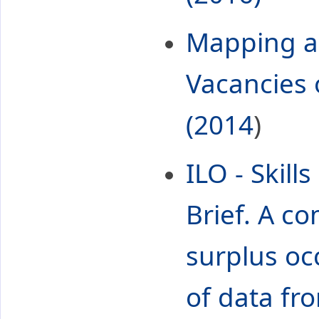
Mapping a
Vacancies 
(2014
)
ILO - Skill
Brief. A c
surplus oc
of data fr