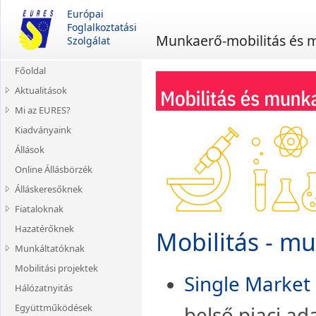
Európai
Foglalkoztatási
Munkaerő-mobilitás és 
Szolgálat
Főoldal
Aktualitások
Mi az EURES?
Munkaviszony
lekérdezése
Kiadványaink
Története
Álláskeresési ellátás
Állások
Jogi háttere
Brexit
Online Állásbörzék
EU-s kampányok
Álláskeresőknek
Hiányszakmák
Fiataloknak
Mielőtt elindulna
Hazatérőknek
Ne váljon áldozattá!
Gyakornoki és
Mobilitás - m
ösztöndíjas helyek
Munkáltatóknak
Munkavállalók szabad
mozgása
Tanulás az EU-ban
Mobilitási projektek
Közvetítés és toborzás
Single Market
Jogi segítség
Hálózatnyitás
Közvetítők és kölcsönzők
Határ menti ingázóknak
Együttműködések
belső piaci ad