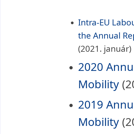
European Online Job Day
Free Movement of
Workers
Intra-EU Labou
For Jobseekers
the Annual Re
For Employers
Contact
(2021. január)
2020 Annua
Mobility
(2
2019 Annua
Mobility
(2