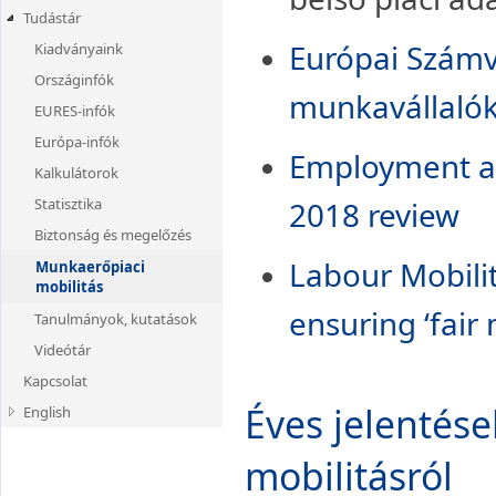
Kiküldött
Tudástár
munkavállalóknak
Európai Számv
Kiadványaink
PDU1 kiállítása
Országinfók
munkavállaló
EURES-infók
Európa-infók
Employment an
Kalkulátorok
Statisztika
2018 review
Biztonság és megelőzés
Labour Mobilit
Munkaerőpiaci
mobilitás
ensuring ‘fair 
Tanulmányok, kutatások
Videótár
Kapcsolat
Éves jelentés
English
COVID-19 Information
mobilitásról
Declared work