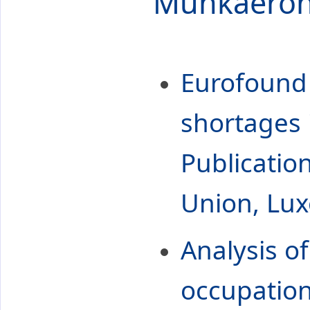
Munkaerőhi
Eurofound 
shortages 
Publicatio
Union, Lu
Analysis o
occupatio