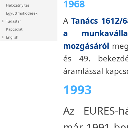
1968
Jogi segítség
Hálózatnyitás
Közvetítők és kölcsönzők
Határ menti ingázóknak
Együttműködések
A
Tanács 1612/6
Kiküldött
Tudástár
munkavállalóknak
Kapcsolat
Kiadványaink
a munkaválla
PDU1 kiállítása
English
Országinfók
mozgásáról
megf
EURES-infók
COVID-19 Information
Európa-infók
Declared work
és 49. bekezdé
Kalkulátorok
European Online Job Day
áramlással kapcso
Statisztika
Free Movement of
Workers
Biztonság és megelőzés
For Jobseekers
1993
Munkaerőpiaci mobilitás
For Employers
Tanulmányok, kutatások
Contact
Videótár
Az EURES-há
már 1991-be