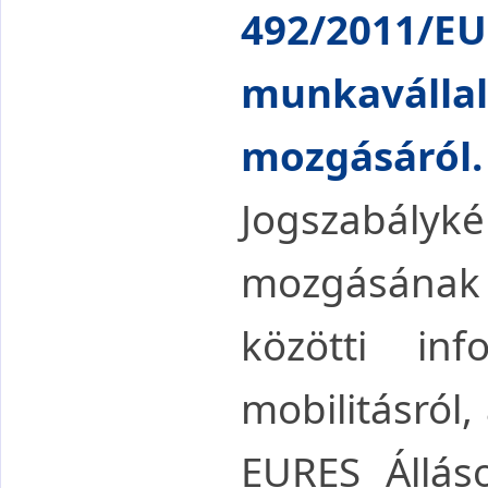
492/2011/EU 
munkaválla
mozgásáról.
Jogszabályké
mozgásának
közötti in
mobilitásról,
EURES Álláso