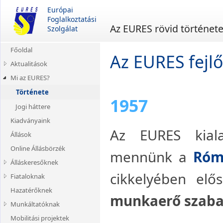
Európai
Foglalkoztatási
Az EURES rövid történet
Szolgálat
Főoldal
Az EURES fejl
Aktualitások
Mi az EURES?
Munkaviszony
lekérdezése
Története
1957
Álláskeresési ellátás
Jogi háttere
Brexit
Kiadványaink
EU-s kampányok
Az EURES kiala
Állások
Hiányszakmák
Online Állásbörzék
mennünk a
Róm
Álláskeresőknek
cikkelyében elő
Fiataloknak
Mielőtt elindulna
Hazatérőknek
Ne váljon áldozattá!
Gyakornoki és
munkaerő szaba
ösztöndíjas helyek
Munkáltatóknak
Munkavállalók szabad
mozgása
Tanulás az EU-ban
Mobilitási projektek
Közvetítés és toborzás