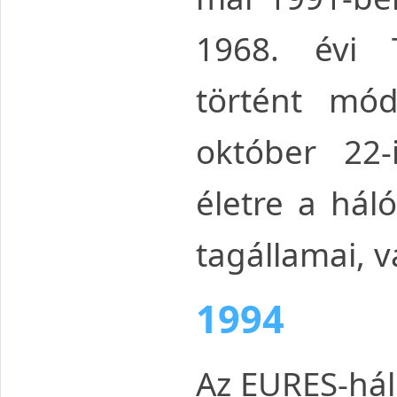
1968. évi 
történt mód
október 22-
életre a háló
tagállamai, v
1994
Az EURES-hál